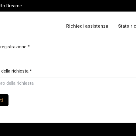
otto Dreame
Richiedi assistenza
Stato ri
 registrazione *
ella richiesta *
ti