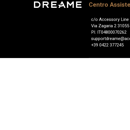
Centro Assist
c/o Accessory Line 
Via Zagaria 2 31055 
P.I. IT04800070262
supportdreame@accl
+39 0422 377245